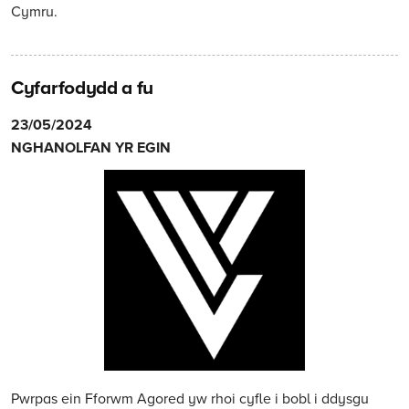
Cymru.
Cyfarfodydd a fu
Nghanolfan
23/05/2024
Yr
NGHANOLFAN YR EGIN
Egin,
Caerfyrddin:
23
Mai
2024
Pwrpas ein Fforwm Agored yw rhoi cyfle i bobl i ddysgu