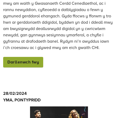
mwy am waith y Gwasanaeth Cerdd Cenedlaethol, ac i
rannu newyddion, cyfleoedd a datblygiadau o fewn y
gymuned gerddorol ehangach. Gyda ffocws y fforwm y tro
hwn ar gerddoriaeth ddigidol, byddwn yn dod i ddeall mwy
am bwysigrwydd deallusrwydd digidol yn y cwricwlwm
newydd, gan gynnwys sesiynnau ymarferol, a chyfle i
gyfrannu at drafodaeth banel. Rydym ni’n awyddus iawn
i’ch croesawu ac i glywed mwy am eich gwaith CHI.
Darllenwch fwy
YMa,
28/02/2024
Pontypridd:
YMA, PONTYPRIDD
28
Chwefror