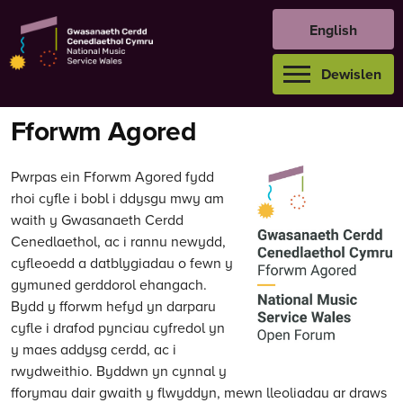
Ymlaen
English
i'r
cynnwys
Open
Dewislen
Fforwm Agored
Pwrpas ein Fforwm Agored fydd
rhoi cyfle i bobl i ddysgu mwy am
waith y Gwasanaeth Cerdd
Cenedlaethol, ac i rannu newydd,
cyfleoedd a datblygiadau o fewn y
gymuned gerddorol ehangach.
Bydd y fforwm hefyd yn darparu
cyfle i drafod pynciau cyfredol yn
y maes addysg cerdd, ac i
rwydweithio. Byddwn yn cynnal y
fforymau dair gwaith y flwyddyn, mewn lleoliadau ar draws