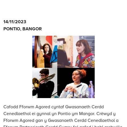
Pontio,
14/11/2023
Bangor:
PONTIO, BANGOR
14
Tachwedd
2023
Cafodd Fforwm Agored cyntaf Gwasanaeth Cerdd
Cenedlaethol ei gynnal yn Pontio ym Mangor. Crëwyd y
Fforwm Agored gan y Gwasanaeth Cerdd Cenedlaethol a
Fforwm Partneriaeth Cerdd Cymru fel gofod i bobl archwilio