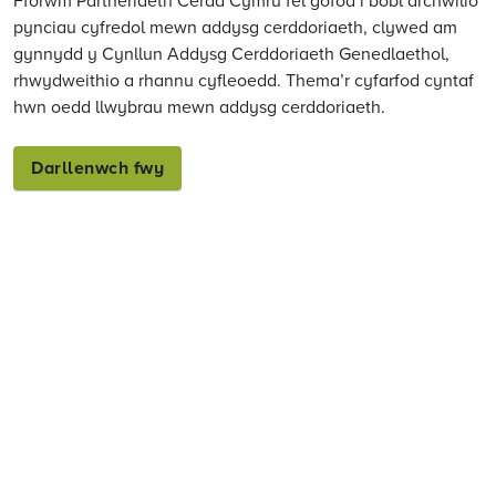
pynciau cyfredol mewn addysg cerddoriaeth, clywed am
gynnydd y Cynllun Addysg Cerddoriaeth Genedlaethol,
rhwydweithio a rhannu cyfleoedd. Thema’r cyfarfod cyntaf
hwn oedd llwybrau mewn addysg cerddoriaeth.
Darllenwch fwy