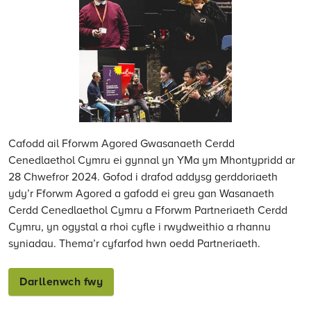
2024
Cafodd ail Fforwm Agored Gwasanaeth Cerdd
Cenedlaethol Cymru ei gynnal yn YMa ym Mhontypridd ar
28 Chwefror 2024. Gofod i drafod addysg gerddoriaeth
ydy’r Fforwm Agored a gafodd ei greu gan Wasanaeth
Cerdd Cenedlaethol Cymru a Fforwm Partneriaeth Cerdd
Cymru, yn ogystal a rhoi cyfle i rwydweithio a rhannu
syniadau. Thema’r cyfarfod hwn oedd Partneriaeth.
Darllenwch fwy